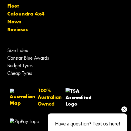
Fleet
Caloundra 4x4
News
Reviews
Size Index
Canstar Blue Awards
Budget Tyres
Cheap Tyres
100%
Australian
Owned
Have a question? Text us here!