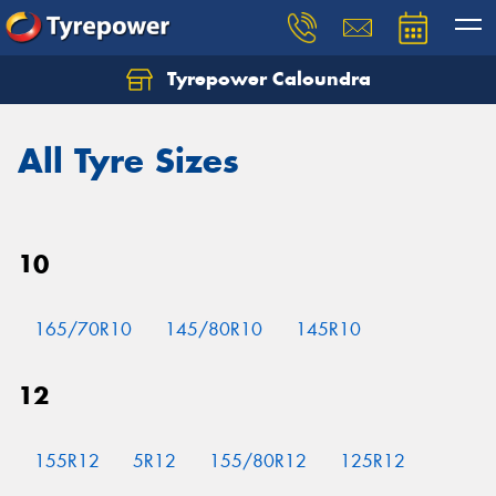
Tyrepower Caloundra
Let us know what you need, and our team will
text you shortly.
All Tyre Sizes
Your details
10
165/70R10
145/80R10
145R10
12
155R12
5R12
155/80R12
125R12